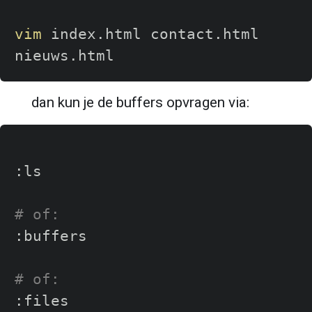
vim
 index.html contact.html 
dan kun je de buffers opvragen via:
:ls

# of:
:buffers

# of: