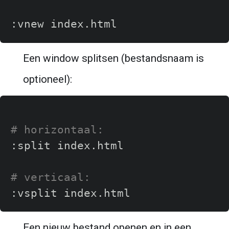
Een window splitsen (bestandsnaam is 
optioneel):
# horizontaal:
:split index.html

# verticaal:
Een nieuw bestand openen en in een 