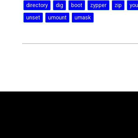
directory
dig
boot
zypper
zip
you
unset
umount
umask