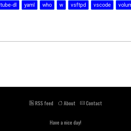
tube-dl
yaml
who
w
vsftpd
vscode
volu
 RSS feed
 About
 Contact
Have a nice day!