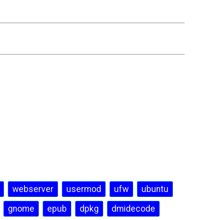
webserver
usermod
ufw
ubuntu
gnome
epub
dpkg
dmidecode