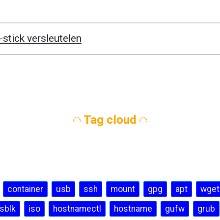
-stick versleutelen
 Tag cloud 
container
usb
ssh
mount
gpg
apt
wget
lsblk
iso
hostnamectl
hostname
gufw
grub