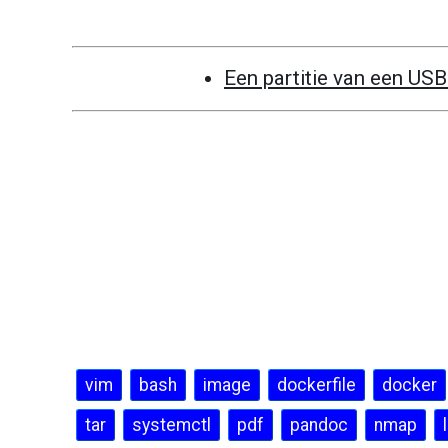
Een partitie van een USB
vim
bash
image
dockerfile
docker
tar
systemctl
pdf
pandoc
nmap