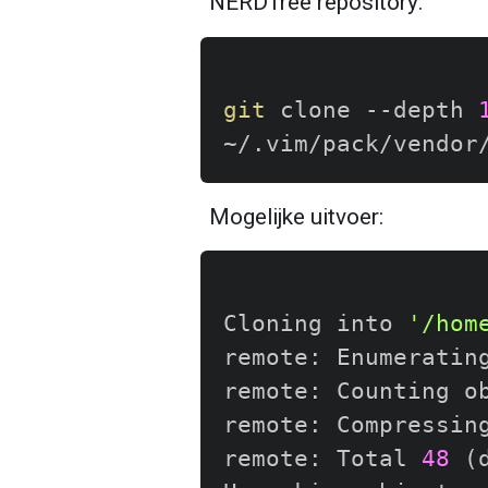
NERDTree repository:
git
 clone --depth 
Mogelijke uitvoer:
Cloning into 
'/hom
remote: Enumeratin
remote: Counting o
remote: Compressin
remote: Total 
48
(