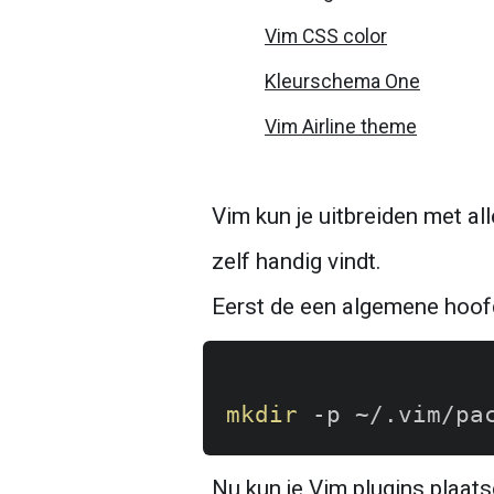
zip
Vim CSS color
youtube-
Kleurschema One
dl
Vim Airline theme
yaml
who
Vim kun je uitbreiden met all
w
zelf handig vindt.
vsftpd
Eerst de een algemene hoof
vscode
volume
vmstat
mkdir
useradd
Nu kun je Vim plugins plaats