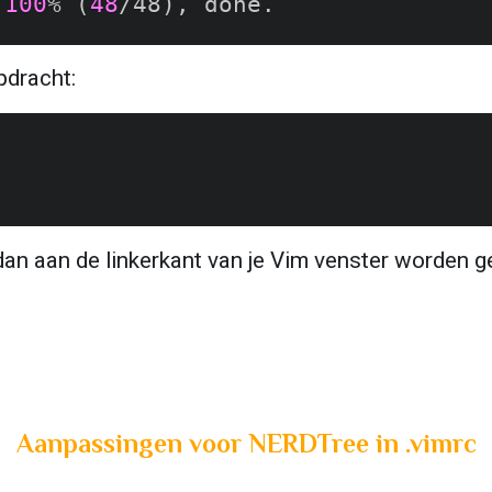
 
100
% 
(
48
/48
)
pdracht:
an aan de linkerkant van je Vim venster worden 
Aanpassingen voor NERDTree in .vimrc