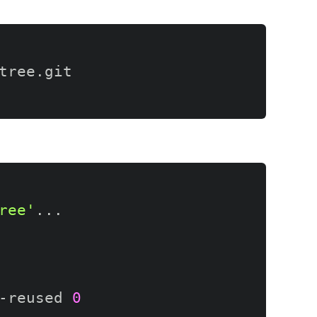
tree.git 
ree'
..
.

-reused 
0