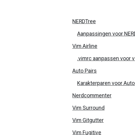
hostname
NERDTree
gufw
Aanpassingen voor NERD
grub
Vim Airline
gnome
.vimrc aanpassen voor vi
epub
Auto Pairs
dpkg
Karakterparen voor Auto 
dmidecode
directory
Nerdcommenter
dig
Vim Surround
boot
Vim Gitgutter
zypper
Vim Fugitive