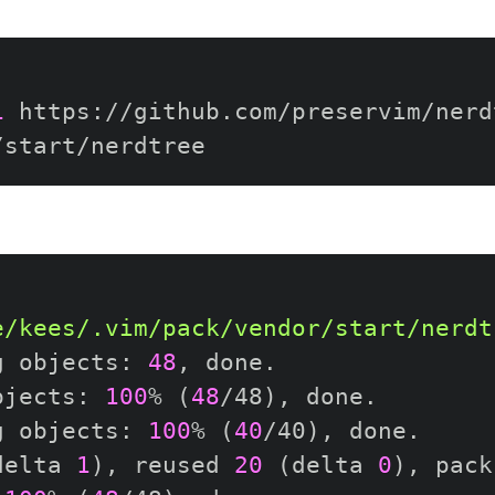
1
 https://github.com/preservim/nerd
e/kees/.vim/pack/vendor/start/nerdt
g objects: 
48
, done.

bjects: 
100
% 
(
48
/48
)
, done.

g objects: 
100
% 
(
40
/40
)
, done.

delta 
1
)
, reused 
20
(
delta 
0
)
, pack