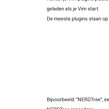
uptime
geladen als je Vim start.
unzip
De meeste plugins staan op 
unset
umount
umask
Bijvoorbeeld: "NERDTree", e