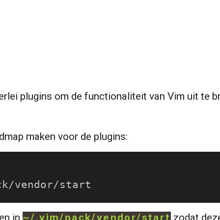
erlei plugins om de functionaliteit van Vim uit te br
dmap maken voor de plugins:
en in 
~/.vim/pack/vendor/start
 zodat dez